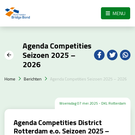
Skip to the main content
MENU
Agenda Competities
Seizoen 2025 –
2026
Home
Berichten
Agenda Competities Seizoen 2025 – 2026
Woensdag 07 mei 2025 - DKL Rotterdam
Agenda Competities District
Rotterdam e.o. Seizoen 2025 –