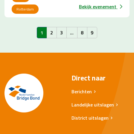
Bekijk evenement
Rotterdam
1
2
3
...
8
9
Direct naar
Berichten
Landelijke uitslagen
District uitslagen