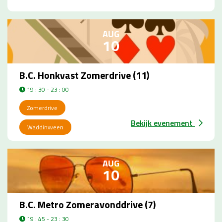
AUG
10
B.C. Honkvast Zomerdrive (11)
19 : 30 - 23 : 00
Zomerdrive
Bekijk evenement
Waddinxveen
AUG
10
B.C. Metro Zomeravonddrive (7)
19 : 45 - 23 : 30