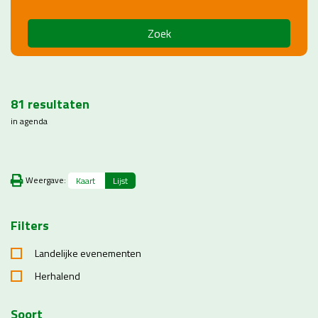
Zoek
81
resultaten
in agenda
Weergave:
Kaart
Lijst
Filters
Landelijke evenementen
Herhalend
Soort