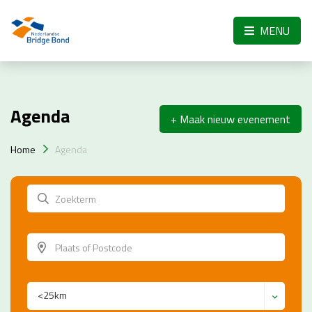
Skip to the main content
MENU
Agenda
+ Maak nieuw evenement
Home
Agenda